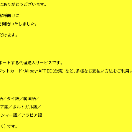
き、誠にありがとうございます。
のお客様向けに
供を開始いたしました。
だけます。
サポートする代理購入サービスです。
レジットカード・Alipay・AFTEE（台湾） など、多様なお支払い方法をご利
ア語／タイ語／韓国語／
リア語／ポルトガル語／
ャンマー語／アラビア語
く） です。