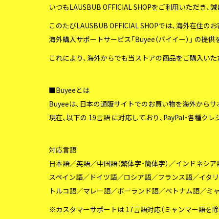
いつもLAUSBUB OFFICIAL SHOPをご利用いただ
このたびLAUSBUB OFFICIAL SHOPでは、海外在住
海外購入サポートサービス「Buyee（バイイー）」 の提
これにより、海外からでも当ストアの商品をご購入いた
■Buyeeとは
Buyeeは、日本の通販サイトでのお買い物を海外から
現在、以下の 19言語 に対応しており、PayPal・各種ク
対応言語
日本語／英語／中国語（繁体字・簡体字）／インドネシ
スペイン語／ドイツ語／ロシア語／フランス語／イタ
トルコ語／マレー語／ポーランド語／ベトナム語／ミ
※カスタマーサポートは 17言語対応（ミャンマー語を除