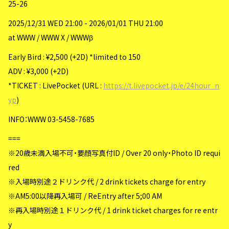
25-26
2025/12/31 WED 21:00 - 2026/01/01 THU 21:00
at WWW / WWW X / WWWβ
Early Bird : ¥2,500 (+2D) *limited to 150
ADV : ¥3,000 (+2D)
*TICKET : LivePocket (URL :
https://t.livepocket.jp/e/24hour_n
yp
)
INFO：WWW 03-5458-7685
===
※20歳未満入場不可・要顔写真付ID / Over 20 only・Photo ID requi
red
※入場時別途２ドリンク代 / 2 drink tickets charge for entry
※AM5:00以降再入場可 / ReEntry after 5;00 AM
※再入場時別途１ドリンク代 / 1 drink ticket charges for re entr
y