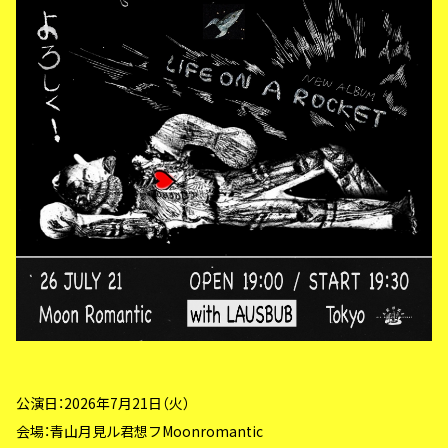
公演日：2026年
7月21日（火）
会場：青山月見ル君想フMoonromantic