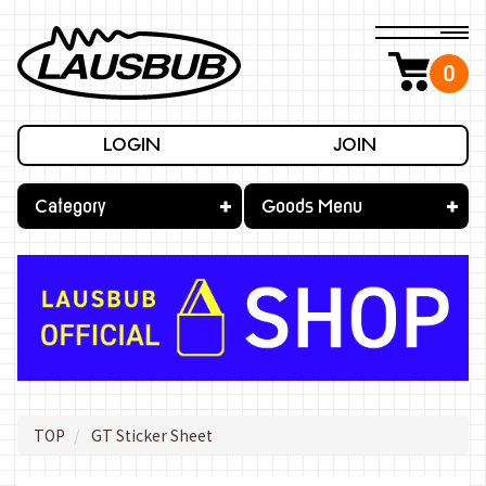
0
LOGIN
JOIN
Category
Goods Menu
TOP
GT Sticker Sheet